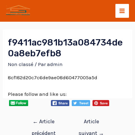
f9411ac981b13a084734de
0a8eb7efb8
Non classé
/ Par
admin
8cf182d20c7c6de9ae08d60477005a5d
Please follow and like us:
←
Article
Article
précédent
suivant
→